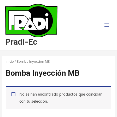
Ir
MAI
al
MEN
contenido
Pradi-Ec
Inicio
/ Bomba Inyección MB
Bomba Inyección MB
No se han encontrado productos que coincidan
con tu selección.