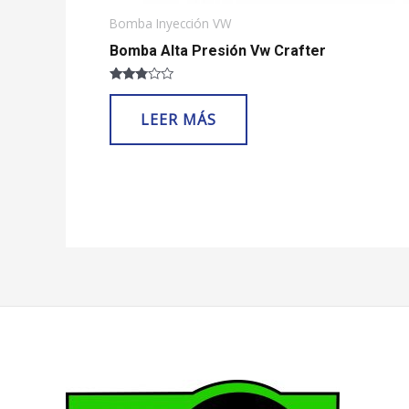
Bomba Inyección VW
Bomba Alta Presión Vw Crafter
Valorado
con
LEER MÁS
2.69
de 5