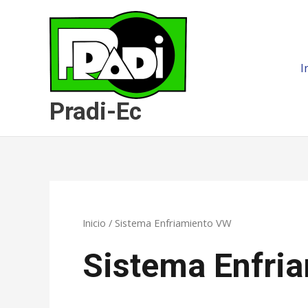
Ir
al
contenido
I
Pradi-Ec
Inicio
/ Sistema Enfriamiento VW
Sistema Enfri