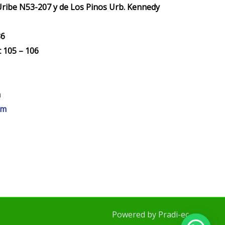
Uribe N53-207 y de Los Pinos Urb. Kennedy
​​
t 105 – 106
m
om
Powered by Pradi-ec