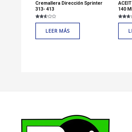
Cremallera Dirección Sprinter
ACEIT
313- 413
140 M
Valorado
Valorad
con
con
LEER MÁS
L
2.44
2.60
de 5
de 5