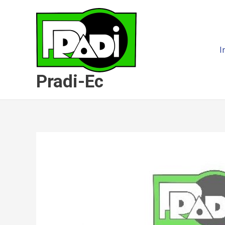
Ir
al
contenido
I
Pradi-Ec