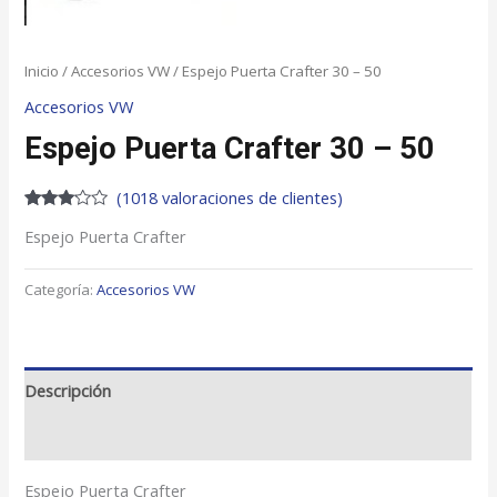
Inicio
/
Accesorios VW
/ Espejo Puerta Crafter 30 – 50
Accesorios VW
Espejo Puerta Crafter 30 – 50
(
1018
valoraciones de clientes)
Valorado
987
Espejo Puerta Crafter
con
2.93
de 5 en
base
Categoría:
Accesorios VW
a
valoraciones
de
clientes
Descripción
Valoraciones (1018)
Espejo Puerta Crafter