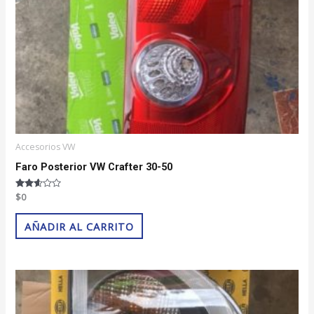
Accesorios VW
Faro Posterior VW Crafter 30-50
Valorado
$
0
con
2.52
de 5
AÑADIR AL CARRITO