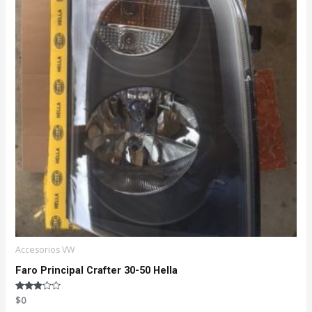
Accesorios VW
Faro Principal Crafter 30-50 Hella
Valorado
$
0
con