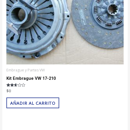
Embrague y Partes VW
Kit Embrague VW 17-210
Valorado
$
0
con
2.52
de 5
AÑADIR AL CARRITO