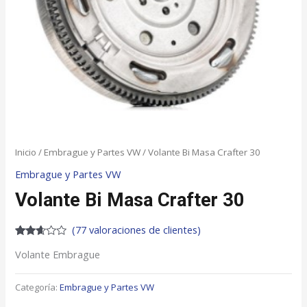
Inicio
/
Embrague y Partes VW
/ Volante Bi Masa Crafter 30
Embrague y Partes VW
Volante Bi Masa Crafter 30
(
77
valoraciones de clientes)
Valorado
77
Volante Embrague
con
2.51
de 5
en
Categoría:
Embrague y Partes VW
base
a